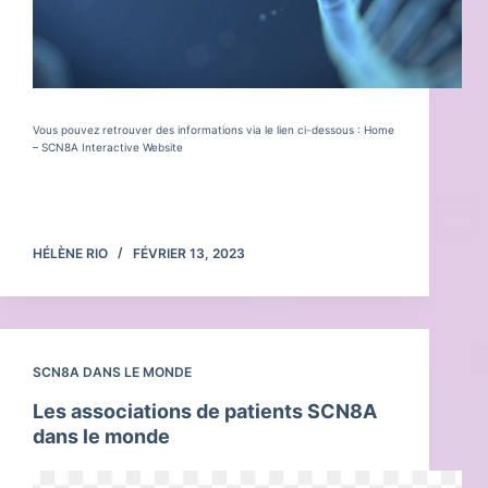
Vous pouvez retrouver des informations via le lien ci-dessous : Home
– SCN8A Interactive Website
Lire la suite
La
recherche
HÉLÈNE RIO
FÉVRIER 13, 2023
sur
SCN8A
SCN8A DANS LE MONDE
Les associations de patients SCN8A
dans le monde