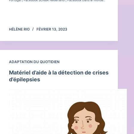
Lire la suite
Les
associations
HÉLÈNE RIO
FÉVRIER 13, 2023
de
patients
SCN8A
dans
le
ADAPTATION DU QUOTIDIEN
monde
Matériel d’aide à la détection de crises
d’épilepsies