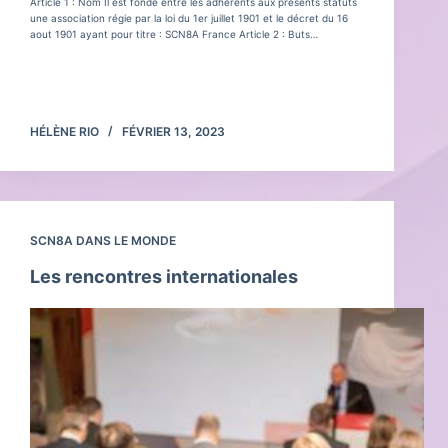
Article 1 : Nom Il est fondé entre les adhérents aux présents statuts
une association régie par la loi du 1er juillet 1901 et le décret du 16
aout 1901 ayant pour titre : SCN8A France Article 2 : Buts…
Lire la suite
Statuts
de
HÉLÈNE RIO
FÉVRIER 13, 2023
l’association
SCN8A DANS LE MONDE
Les rencontres internationales