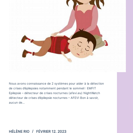
Nous avons connaissance de 2 systèmes pour aider à la détection
de crises d’épilepsies notamment pendant le sommeil : EMFIT
Epilepsie – détecteur de crises nocturnes (afevi.eu) NightWatch
détecteur de crises d’épilepsie nocturnes – AFEVI Bon à savoir,
aucun de…
Lire la suite
Matériel
d’aide
HÉLÈNE RIO
FÉVRIER 12, 2023