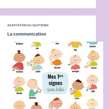
à
la
détection
de
crises
ADAPTATION DU QUOTIDIEN
d’épilepsies
La communication